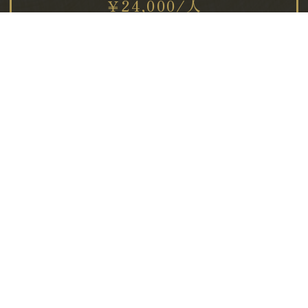
￥24,000/人
5〜6名様
￥21,000/人
※舞の音楽はCDで対応となります。
※飲み物は別料金となります。
※芸妓花代、お料理代・サ・消費税込の料金です。