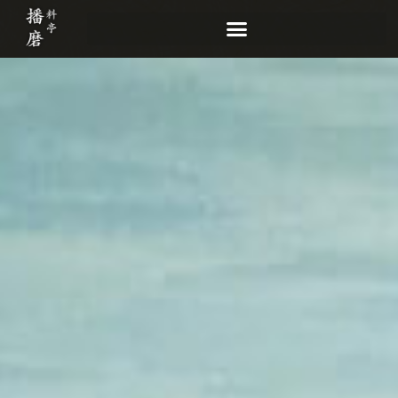
内
容
を
ス
キ
ッ
プ