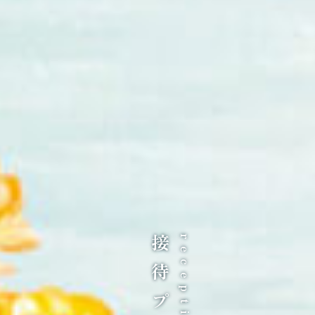
接待プラン
reception